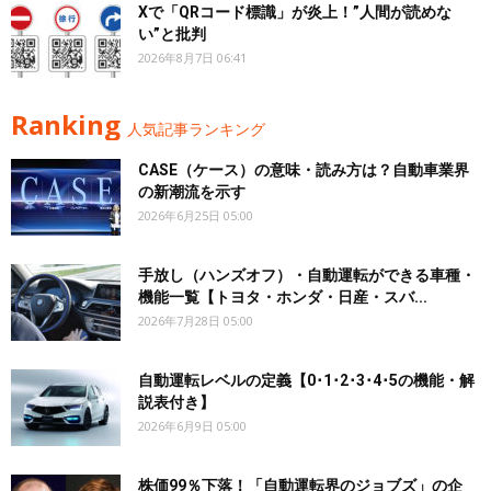
Xで「QRコード標識」が炎上！”人間が読めな
い”と批判
2026年8月7日 06:41
Ranking
人気記事ランキング
CASE（ケース）の意味・読み方は？自動車業界
の新潮流を示す
2026年6月25日 05:00
手放し（ハンズオフ）・自動運転ができる車種・
機能一覧【トヨタ・ホンダ・日産・スバ...
2026年7月28日 05:00
自動運転レベルの定義【0･1･2･3･4･5の機能・解
説表付き】
2026年6月9日 05:00
株価99％下落！「自動運転界のジョブズ」の企