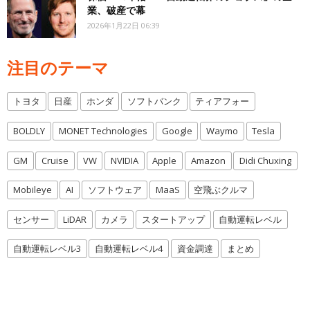
業、破産で幕
2026年1月22日 06:39
注目のテーマ
トヨタ
日産
ホンダ
ソフトバンク
ティアフォー
BOLDLY
MONET Technologies
Google
Waymo
Tesla
GM
Cruise
VW
NVIDIA
Apple
Amazon
Didi Chuxing
Mobileye
AI
ソフトウェア
MaaS
空飛ぶクルマ
センサー
LiDAR
カメラ
スタートアップ
自動運転レベル
自動運転レベル3
自動運転レベル4
資金調達
まとめ