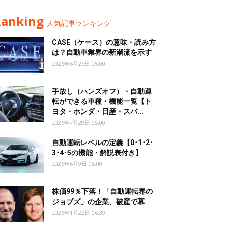
Ranking
人気記事ランキング
CASE（ケース）の意味・読み方
は？自動車業界の新潮流を示す
2026年6月25日 05:00
手放し（ハンズオフ）・自動運
転ができる車種・機能一覧【ト
ヨタ・ホンダ・日産・スバ...
2026年7月28日 05:00
自動運転レベルの定義【0･1･2･
3･4･5の機能・解説表付き】
2026年6月9日 05:00
株価99％下落！「自動運転界の
ジョブズ」の企業、破産で幕
2026年1月22日 06:39