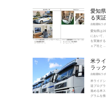
愛知県
る実証
自動運転ラボ
愛知県は2
において、
を実施する
ェア社と ...
米ライ
ラック
自動運転ラボ
米ライドシ
送プログラ
進める米ス
グラムを推..