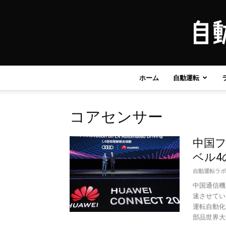
ホーム
自動運転
コアセンサー
中国
ベル4
自動運転ラボ
中国通信機
速させてい
運転自動化
部品世界大手