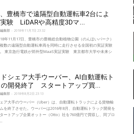
、豊橋市で遠隔型自動運転車2台によ
実験 LiDARや高精度3Dマ...
転
編集部
-
2018年11月7日 23:32
018年11月17日、豊橋市の豊橋総合動植物公園（のんほいパーク）
複数の遠隔型自動運転車両を同時に走行させる全国初の実証実験
。 東京急行電鉄が郊外型MaaS実証実験 東京都市大学や未来シ
ラ
ドシェア大手ウーバー、AI自動運転ト
の開発終了 スタートアップ買...
編集部
-
2018年8月2日 23:13
ェア大手のウーバー（Uber）は、自動運転トラックによる貨物輸
ボ
ムを終了させた。ウーバーは2016年8月、自動運転トラック開発を
タートアップ企業オットー（Otto）社を760億円で買収し、同プロ
.