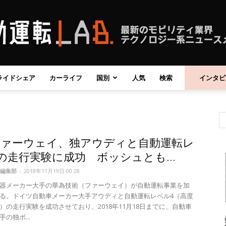
ライドシェア
カーライフ
国別
人気
検索
インタビ
自
ファーウェイ、独アウディと自動運転レ
動
の走行実験に成功 ボッシュとも...
編集部
-
2018年11月19日 00:28
器メーカー大手の華為技術（ファーウェイ）が自動運転事業を加
る。ドイツ自動車メーカー大手アウディと自動運転レベル4（高度
）の走行実験を成功させており、2018年11月18日までに、自動車
運
の独ボ...