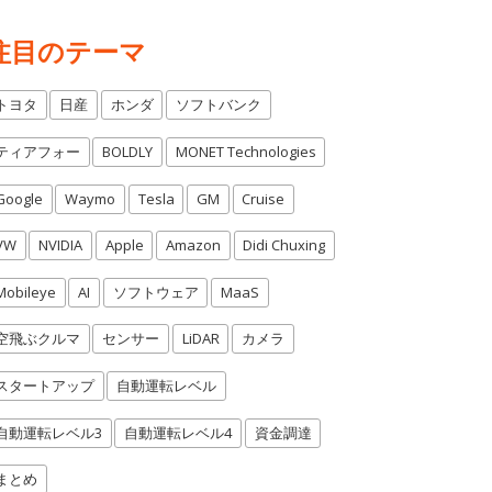
注目のテーマ
トヨタ
日産
ホンダ
ソフトバンク
ティアフォー
BOLDLY
MONET Technologies
Google
Waymo
Tesla
GM
Cruise
VW
NVIDIA
Apple
Amazon
Didi Chuxing
Mobileye
AI
ソフトウェア
MaaS
空飛ぶクルマ
センサー
LiDAR
カメラ
スタートアップ
自動運転レベル
自動運転レベル3
自動運転レベル4
資金調達
まとめ