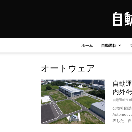
ホーム
自動運転
オートウェア
⾃動運
内外4
自動運転ラボ
公益社団法人
Automot
表した。⾃動