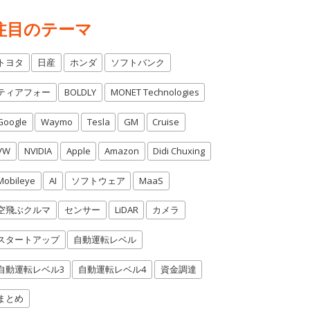
注目のテーマ
トヨタ
日産
ホンダ
ソフトバンク
ティアフォー
BOLDLY
MONET Technologies
Google
Waymo
Tesla
GM
Cruise
VW
NVIDIA
Apple
Amazon
Didi Chuxing
Mobileye
AI
ソフトウェア
MaaS
空飛ぶクルマ
センサー
LiDAR
カメラ
スタートアップ
自動運転レベル
自動運転レベル3
自動運転レベル4
資金調達
まとめ