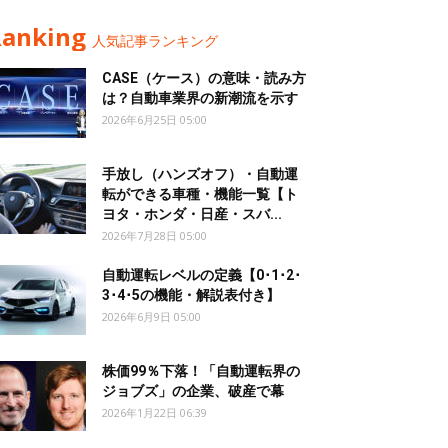
Ranking
人気記事ランキング
CASE（ケース）の意味・読み方
は？自動車業界の新潮流を示す
2026年6月25日 05:00
手放し（ハンズオフ）・自動運
転ができる車種・機能一覧【ト
ヨタ・ホンダ・日産・スバ...
2026年7月28日 05:00
自動運転レベルの定義【0･1･2･
3･4･5の機能・解説表付き】
2026年6月9日 05:00
株価99％下落！「自動運転界の
ジョブズ」の企業、破産で幕
2026年1月22日 06:39