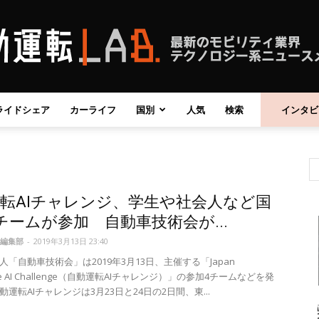
ライドシェア
カーライフ
国別
人気
検索
インタビ
自
転AIチャレンジ、学生や社会人など国
動
チームが参加 自動車技術会が...
編集部
-
2019年3月13日 23:40
「自動車技術会」は2019年3月13日、主催する「Japan
ive AI Challenge（⾃動運転AIチャレンジ）」の参加4チームなどを発
運転AIチャレンジは3月23日と24日の2日間、東...
運