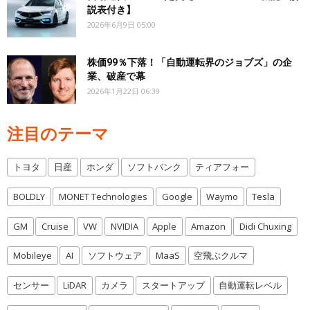
説表付き】
2026年6月9日 05:00
株価99％下落！「自動運転界のジョブズ」の企
業、破産で幕
2026年1月22日 06:39
注目のテーマ
トヨタ
日産
ホンダ
ソフトバンク
ティアフォー
BOLDLY
MONET Technologies
Google
Waymo
Tesla
GM
Cruise
VW
NVIDIA
Apple
Amazon
Didi Chuxing
Mobileye
AI
ソフトウェア
MaaS
空飛ぶクルマ
センサー
LiDAR
カメラ
スタートアップ
自動運転レベル