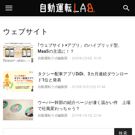
ウェブサイト
｢ウェブサイト×アプリ」のハイブリッド型、
MaaSの主流に！？
自動運転ラボ編集部
-
2020年2月6日 10:30
タクシー配車アプリDiDi、3カ月連続ダウンロー
ド1位と発表
自動運転ラボ編集部
-
2019年10月12日 07:44
ウーバー幹部の紹介ページが凄く温かい件 上場
で社風変わっちゃう？
自動運転ラボ編集部
-
2019年1月7日 22:50