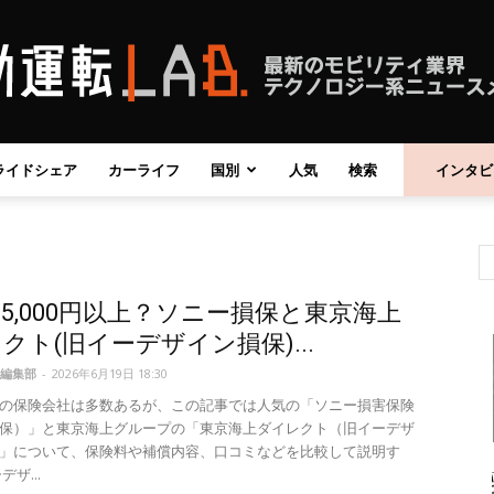
ライドシェア
カーライフ
国別
人気
検索
インタビ
自
5,000円以上？ソニー損保と東京海上
動
クト(旧イーデザイン損保)...
編集部
-
2026年6月19日 18:30
の保険会社は多数あるが、この記事では人気の「ソニー損害保険
保）」と東京海上グループの「東京海上ダイレクト（旧イーデザ
」について、保険料や補償内容、口コミなどを比較して説明す
運
ザ...