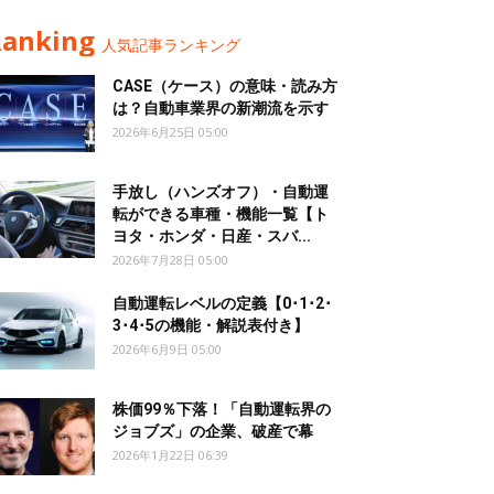
Ranking
人気記事ランキング
CASE（ケース）の意味・読み方
は？自動車業界の新潮流を示す
2026年6月25日 05:00
手放し（ハンズオフ）・自動運
転ができる車種・機能一覧【ト
ヨタ・ホンダ・日産・スバ...
2026年7月28日 05:00
自動運転レベルの定義【0･1･2･
3･4･5の機能・解説表付き】
2026年6月9日 05:00
株価99％下落！「自動運転界の
ジョブズ」の企業、破産で幕
2026年1月22日 06:39