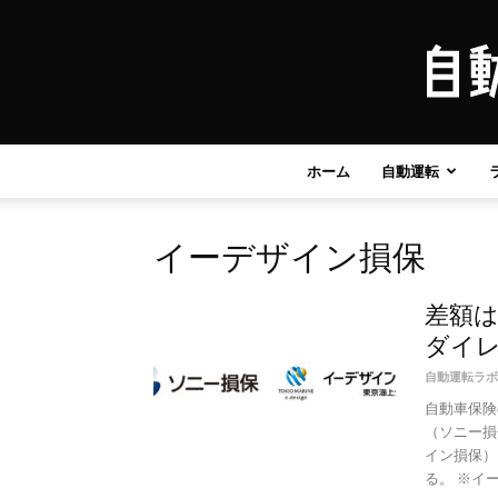
ホーム
自動運転
イーデザイン損保
差額は
ダイレ
自動運転ラボ
自動車保険
（ソニー損
イン損保）
る。 ※イーデ