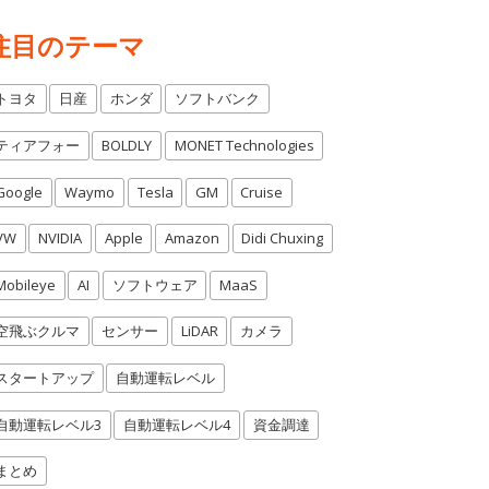
注目のテーマ
トヨタ
日産
ホンダ
ソフトバンク
ティアフォー
BOLDLY
MONET Technologies
Google
Waymo
Tesla
GM
Cruise
VW
NVIDIA
Apple
Amazon
Didi Chuxing
Mobileye
AI
ソフトウェア
MaaS
空飛ぶクルマ
センサー
LiDAR
カメラ
スタートアップ
自動運転レベル
自動運転レベル3
自動運転レベル4
資金調達
まとめ