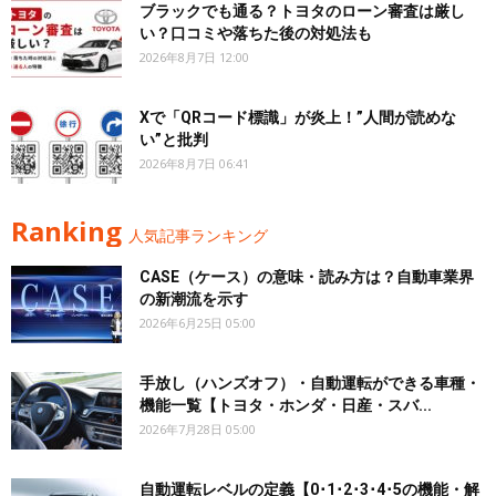
ブラックでも通る？トヨタのローン審査は厳し
い？口コミや落ちた後の対処法も
2026年8月7日 12:00
Xで「QRコード標識」が炎上！”人間が読めな
い”と批判
2026年8月7日 06:41
Ranking
人気記事ランキング
CASE（ケース）の意味・読み方は？自動車業界
の新潮流を示す
2026年6月25日 05:00
手放し（ハンズオフ）・自動運転ができる車種・
機能一覧【トヨタ・ホンダ・日産・スバ...
2026年7月28日 05:00
自動運転レベルの定義【0･1･2･3･4･5の機能・解