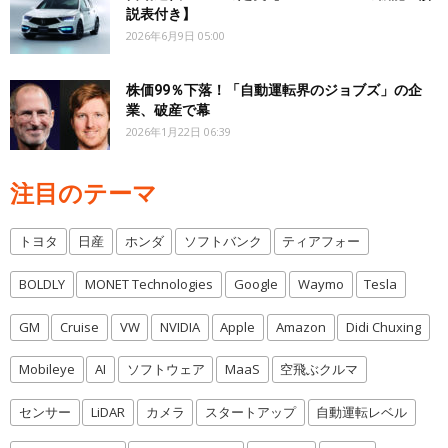
説表付き】
2026年6月9日 05:00
株価99％下落！「自動運転界のジョブズ」の企
業、破産で幕
2026年1月22日 06:39
注目のテーマ
トヨタ
日産
ホンダ
ソフトバンク
ティアフォー
BOLDLY
MONET Technologies
Google
Waymo
Tesla
GM
Cruise
VW
NVIDIA
Apple
Amazon
Didi Chuxing
Mobileye
AI
ソフトウェア
MaaS
空飛ぶクルマ
センサー
LiDAR
カメラ
スタートアップ
自動運転レベル