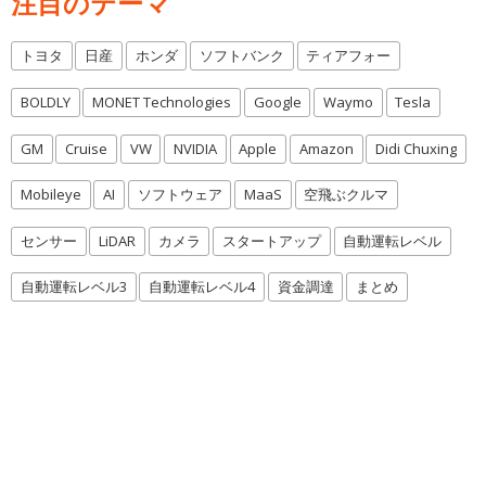
注目のテーマ
トヨタ
日産
ホンダ
ソフトバンク
ティアフォー
BOLDLY
MONET Technologies
Google
Waymo
Tesla
GM
Cruise
VW
NVIDIA
Apple
Amazon
Didi Chuxing
Mobileye
AI
ソフトウェア
MaaS
空飛ぶクルマ
センサー
LiDAR
カメラ
スタートアップ
自動運転レベル
自動運転レベル3
自動運転レベル4
資金調達
まとめ