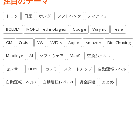
注目のテーマ
トヨタ
日産
ホンダ
ソフトバンク
ティアフォー
BOLDLY
MONET Technologies
Google
Waymo
Tesla
GM
Cruise
VW
NVIDIA
Apple
Amazon
Didi Chuxing
Mobileye
AI
ソフトウェア
MaaS
空飛ぶクルマ
センサー
LiDAR
カメラ
スタートアップ
自動運転レベル
自動運転レベル3
自動運転レベル4
資金調達
まとめ