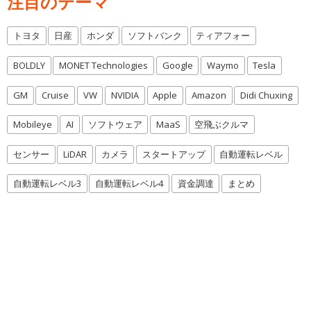
注目のテーマ
トヨタ
日産
ホンダ
ソフトバンク
ティアフォー
BOLDLY
MONET Technologies
Google
Waymo
Tesla
GM
Cruise
VW
NVIDIA
Apple
Amazon
Didi Chuxing
Mobileye
AI
ソフトウェア
MaaS
空飛ぶクルマ
センサー
LiDAR
カメラ
スタートアップ
自動運転レベル
自動運転レベル3
自動運転レベル4
資金調達
まとめ