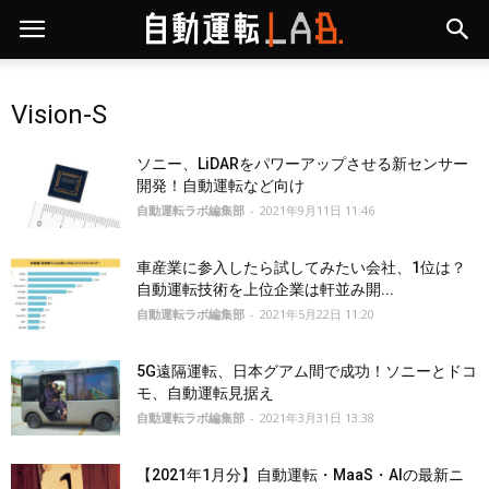
Vision-S
ソニー、LiDARをパワーアップさせる新センサー
開発！自動運転など向け
自動運転ラボ編集部
-
2021年9月11日 11:46
車産業に参入したら試してみたい会社、1位は？
自動運転技術を上位企業は軒並み開...
自動運転ラボ編集部
-
2021年5月22日 11:20
5G遠隔運転、日本グアム間で成功！ソニーとドコ
モ、自動運転見据え
自動運転ラボ編集部
-
2021年3月31日 13:38
【2021年1月分】自動運転・MaaS・AIの最新ニ