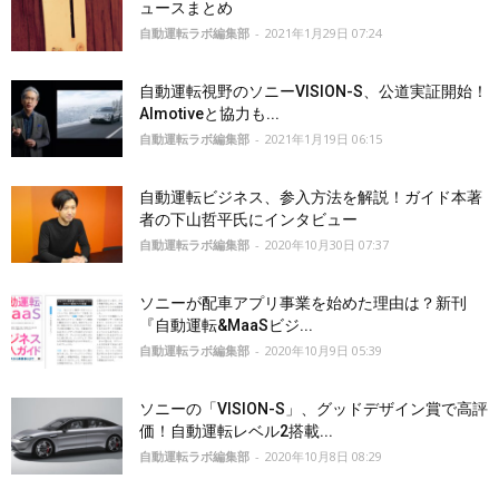
ュースまとめ
自動運転ラボ編集部
-
2021年1月29日 07:24
自動運転視野のソニーVISION-S、公道実証開始！
AImotiveと協力も...
自動運転ラボ編集部
-
2021年1月19日 06:15
自動運転ビジネス、参入方法を解説！ガイド本著
者の下山哲平氏にインタビュー
自動運転ラボ編集部
-
2020年10月30日 07:37
ソニーが配車アプリ事業を始めた理由は？新刊
『自動運転&MaaSビジ...
自動運転ラボ編集部
-
2020年10月9日 05:39
ソニーの「VISION-S」、グッドデザイン賞で高評
価！自動運転レベル2搭載...
自動運転ラボ編集部
-
2020年10月8日 08:29