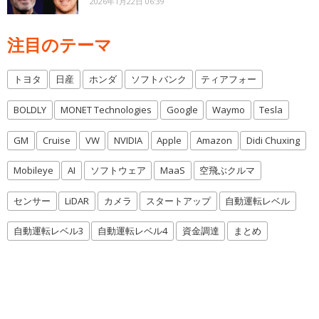
2026年1月22日 06:39
注目のテーマ
トヨタ
日産
ホンダ
ソフトバンク
ティアフォー
BOLDLY
MONET Technologies
Google
Waymo
Tesla
GM
Cruise
VW
NVIDIA
Apple
Amazon
Didi Chuxing
Mobileye
AI
ソフトウェア
MaaS
空飛ぶクルマ
センサー
LiDAR
カメラ
スタートアップ
自動運転レベル
自動運転レベル3
自動運転レベル4
資金調達
まとめ