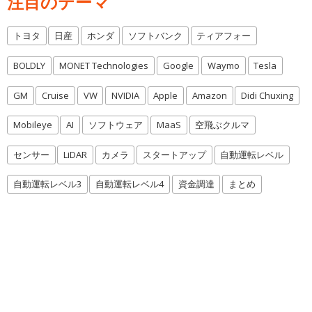
注目のテーマ
トヨタ
日産
ホンダ
ソフトバンク
ティアフォー
BOLDLY
MONET Technologies
Google
Waymo
Tesla
GM
Cruise
VW
NVIDIA
Apple
Amazon
Didi Chuxing
Mobileye
AI
ソフトウェア
MaaS
空飛ぶクルマ
センサー
LiDAR
カメラ
スタートアップ
自動運転レベル
自動運転レベル3
自動運転レベル4
資金調達
まとめ