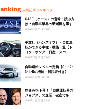
Ranking
人気記事ランキング
CASE（ケース）の意味・読み方
は？自動車業界の新潮流を示す
2026年6月25日 05:00
手放し（ハンズオフ）・自動運
転ができる車種・機能一覧【ト
ヨタ・ホンダ・日産・スバ...
2026年7月28日 05:00
自動運転レベルの定義【0･1･2･
3･4･5の機能・解説表付き】
2026年6月9日 05:00
株価99％下落！「自動運転界の
ジョブズ」の企業、破産で幕
2026年1月22日 06:39