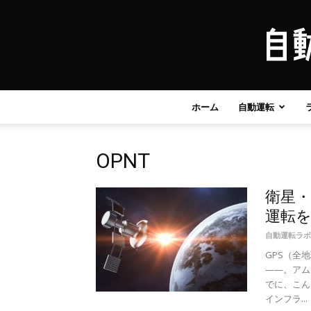
ホーム
自動運転
OPNT
衛星・
運転
自動運転ラボ
GPS（全
——。アム
でに、こん
インフラ...