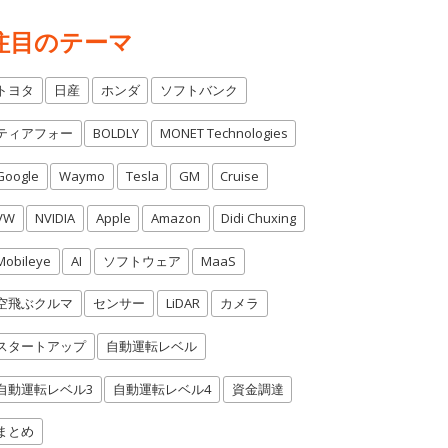
注目のテーマ
トヨタ
日産
ホンダ
ソフトバンク
ティアフォー
BOLDLY
MONET Technologies
Google
Waymo
Tesla
GM
Cruise
VW
NVIDIA
Apple
Amazon
Didi Chuxing
Mobileye
AI
ソフトウェア
MaaS
空飛ぶクルマ
センサー
LiDAR
カメラ
スタートアップ
自動運転レベル
自動運転レベル3
自動運転レベル4
資金調達
まとめ