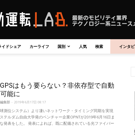
ライドシェア
カーライフ
国別
人気
検索
インタビ
自
GPSはもう要らない？非依存型で自動
動
を可能に
編集部
-
2019年6月17日 08:17
地球測位システム）より凄いネットワーク・タイミング同期を実現
ステルダム自由大学発のベンチャー企業OPNTが2019年6月16日ま
な発表をした。 発表によれば、既に配備されている光ファイバー
運