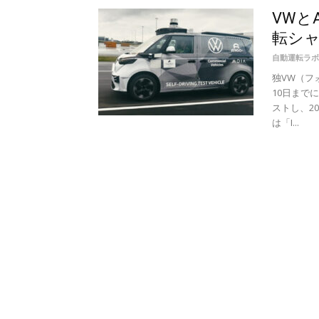
VWとA
転シ
自動運転ラボ
独VW（フォ
10日まで
ストし、2
は「I...