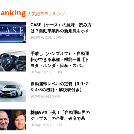
Ranking
人気記事ランキング
CASE（ケース）の意味・読み方
は？自動車業界の新潮流を示す
2026年6月25日 05:00
手放し（ハンズオフ）・自動運
転ができる車種・機能一覧【ト
ヨタ・ホンダ・日産・スバ...
2026年7月28日 05:00
自動運転レベルの定義【0･1･2･
3･4･5の機能・解説表付き】
2026年6月9日 05:00
株価99％下落！「自動運転界の
ジョブズ」の企業、破産で幕
2026年1月22日 06:39