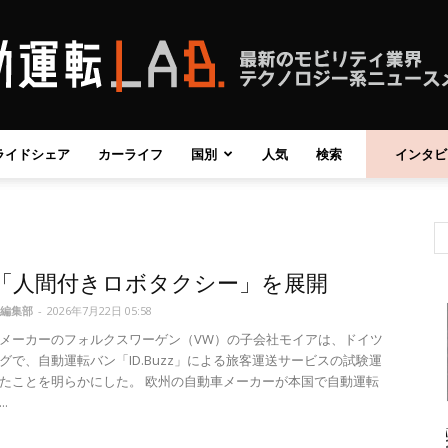
ライドシェア
カーライフ
国別
人気
検索
インタビ
自
「人間付きロボタクシー」を展開
動
編集部
-
2026年7月22日 05:58
メーカーのフォルクスワーゲン（VW）の子会社モイアは、ドイツ
グで、自動運転バン「ID.Buzz」による旅客運送サービスの試験運
たことを明らかにした。 欧州の自動車メーカーが本国で自動運転
.
運