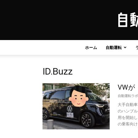
ホーム
自動運転
ID.Buzz
VWが
自動運転ラボ
大手自動車
のハンブル
用を開始し
の乗客向け..