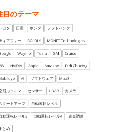
注目のテーマ
トヨタ
日産
ホンダ
ソフトバンク
ティアフォー
BOLDLY
MONET Technologies
Google
Waymo
Tesla
GM
Cruise
VW
NVIDIA
Apple
Amazon
Didi Chuxing
Mobileye
AI
ソフトウェア
MaaS
空飛ぶクルマ
センサー
LiDAR
カメラ
スタートアップ
自動運転レベル
自動運転レベル3
自動運転レベル4
資金調達
まとめ