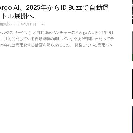
rgo AI、2025年からID.Buzzで自動運
ャトル展開へ
編集部
-
2021年9月11日 11:46
転
ルクスワーゲン）と自動運転ベンチャーの米Argo AIは2021年9月
に、共同開発している自動運転の商用バンを今後4年間にわたってテ
025年には商用化する計画を明らかにした。 開発している商用バン
ラ
ボ