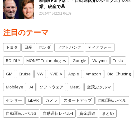
株価99％下落！「自動運転界のジョブズ」の企
業、破産で幕
2026年1月22日 06:39
注目のテーマ
トヨタ
日産
ホンダ
ソフトバンク
ティアフォー
BOLDLY
MONET Technologies
Google
Waymo
Tesla
GM
Cruise
VW
NVIDIA
Apple
Amazon
Didi Chuxing
Mobileye
AI
ソフトウェア
MaaS
空飛ぶクルマ
センサー
LiDAR
カメラ
スタートアップ
自動運転レベル
自動運転レベル3
自動運転レベル4
資金調達
まとめ