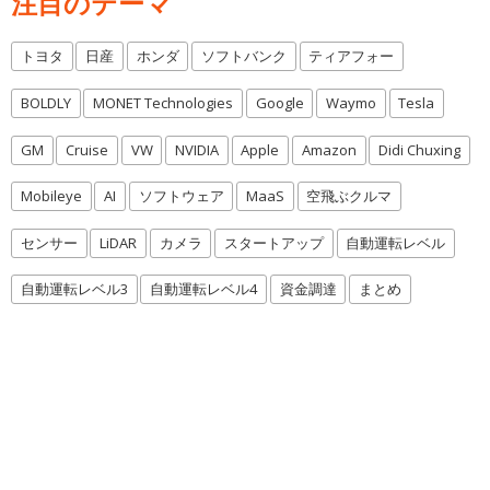
注目のテーマ
トヨタ
日産
ホンダ
ソフトバンク
ティアフォー
BOLDLY
MONET Technologies
Google
Waymo
Tesla
GM
Cruise
VW
NVIDIA
Apple
Amazon
Didi Chuxing
Mobileye
AI
ソフトウェア
MaaS
空飛ぶクルマ
センサー
LiDAR
カメラ
スタートアップ
自動運転レベル
自動運転レベル3
自動運転レベル4
資金調達
まとめ