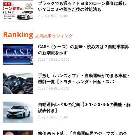
ブラックでも通る？トヨタのローン審査は厳し
い？口コミや落ちた後の対処法も
2026年8月7日 12:00
Ranking
人気記事ランキング
CASE（ケース）の意味・読み方は？自動車業界
の新潮流を示す
2026年6月25日 05:00
手放し（ハンズオフ）・自動運転ができる車種・
機能一覧【トヨタ・ホンダ・日産・スバ...
2026年7月28日 05:00
自動運転レベルの定義【0･1･2･3･4･5の機能・解
説表付き】
2026年6月9日 05:00
株価99％下落！「自動運転界のジョブズ」の企