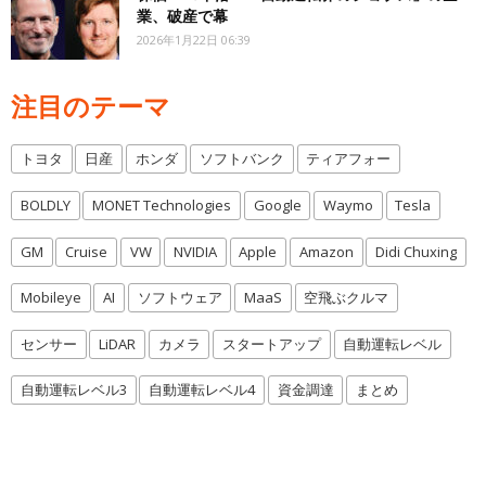
業、破産で幕
2026年1月22日 06:39
注目のテーマ
トヨタ
日産
ホンダ
ソフトバンク
ティアフォー
BOLDLY
MONET Technologies
Google
Waymo
Tesla
GM
Cruise
VW
NVIDIA
Apple
Amazon
Didi Chuxing
Mobileye
AI
ソフトウェア
MaaS
空飛ぶクルマ
センサー
LiDAR
カメラ
スタートアップ
自動運転レベル
自動運転レベル3
自動運転レベル4
資金調達
まとめ