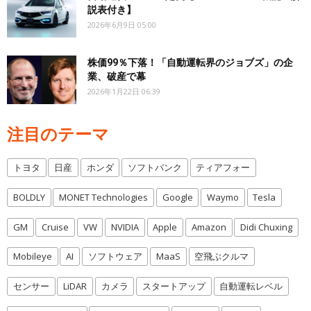
説表付き】
2026年6月9日 05:00
株価99％下落！「自動運転界のジョブズ」の企
業、破産で幕
2026年1月22日 06:39
注目のテーマ
トヨタ
日産
ホンダ
ソフトバンク
ティアフォー
BOLDLY
MONET Technologies
Google
Waymo
Tesla
GM
Cruise
VW
NVIDIA
Apple
Amazon
Didi Chuxing
Mobileye
AI
ソフトウェア
MaaS
空飛ぶクルマ
センサー
LiDAR
カメラ
スタートアップ
自動運転レベル