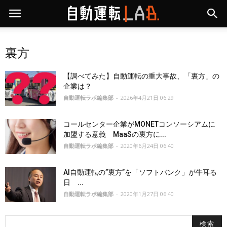
裏方
【調べてみた】自動運転の重大事故、「裏方」の
企業は？
自動運転ラボ編集部
-
2026年4月21日 06:29
コールセンター企業がMONETコンソーシアムに
加盟する意義 MaaSの裏方に...
自動運転ラボ編集部
-
2020年6月24日 06:40
AI自動運転の”裏方”を「ソフトバンク」が牛耳る
日 ...
自動運転ラボ編集部
-
2020年1月27日 06:40