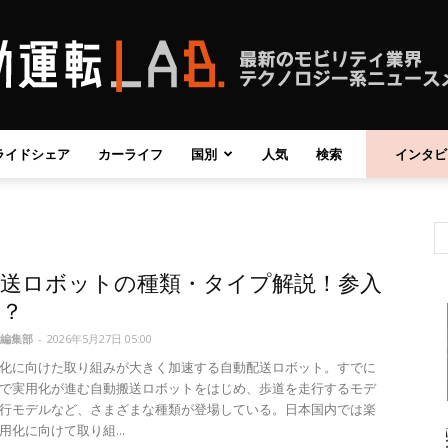
ライドシェア
カーライフ
国別
人気
検索
インタビ
自
配送ロボットの種類・タイプ解説！参入
動
は？
編集部
-
2026年5月27日 05:00
化に向けた取り組みが大きく加速する自動配送ロボット。すでに
で実用化が進む自動搬送ロボットをはじめ、歩道を走行するモデ
行モデルなど、さまざまな種類が登場している。日本国内では楽
運
用化に向けて取り組...