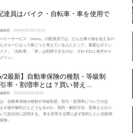
u配達員はバイク・自転車・車を使用で
？
転
編集部
-
2026年3月19日 06:15
バリーサービス「menu」の配達員では、どんな乗り物を使えるの
らクルーになって稼ごうと考えている人にとって、重要なポイン
イク」「自転車」「車」は利用できるのか。それぞれに条件やメ
リッ...
ラ
26/2最新】自動車保険の種類・等級制
引率・割増率とは？買い替え...
編集部
-
2026年2月5日 05:00
は、自動車保険の種類や等級制度、割引・割増率についてのほ
ボ
えや途中解約だとどうなるのか、契約・解約方法、見積もりのコ
いて総合的に説明する。 車を所有する際に必ず契約したい自動車
険...