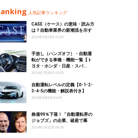
Ranking
人気記事ランキング
CASE（ケース）の意味・読み方
は？自動車業界の新潮流を示す
2026年6月25日 05:00
手放し（ハンズオフ）・自動運
転ができる車種・機能一覧【ト
ヨタ・ホンダ・日産・スバ...
2026年7月28日 05:00
自動運転レベルの定義【0･1･2･
3･4･5の機能・解説表付き】
2026年6月9日 05:00
株価99％下落！「自動運転界の
ジョブズ」の企業、破産で幕
2026年1月22日 06:39