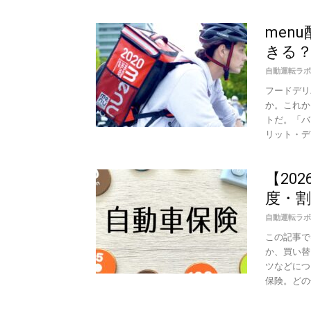
men
きる
自動運転ラボ
フードデリ
か。これか
トだ。「バ
リット・デメ
【20
度・割
自動運転ラボ
この記事で
か、買い替
ツなどにつ
保険。どの保