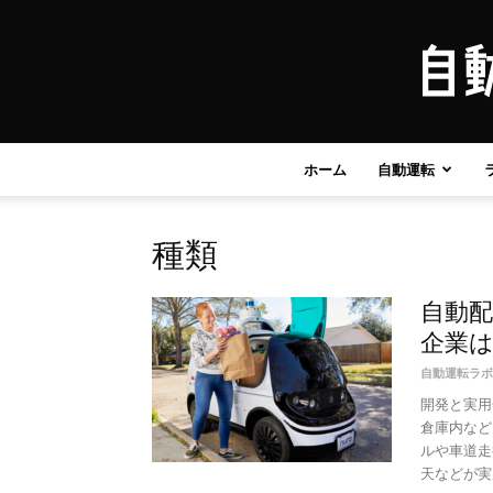
ホーム
自動運転
種類
自動
企業
自動運転ラボ
開発と実用
倉庫内など
ルや車道走
天などが実