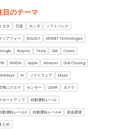
注目のテーマ
トヨタ
日産
ホンダ
ソフトバンク
ティアフォー
BOLDLY
MONET Technologies
Google
Waymo
Tesla
GM
Cruise
VW
NVIDIA
Apple
Amazon
Didi Chuxing
Mobileye
AI
ソフトウェア
MaaS
空飛ぶクルマ
センサー
LiDAR
カメラ
スタートアップ
自動運転レベル
自動運転レベル3
自動運転レベル4
資金調達
まとめ