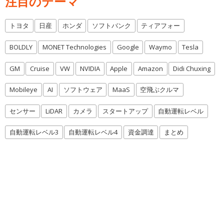
注目のテーマ
トヨタ
日産
ホンダ
ソフトバンク
ティアフォー
BOLDLY
MONET Technologies
Google
Waymo
Tesla
GM
Cruise
VW
NVIDIA
Apple
Amazon
Didi Chuxing
Mobileye
AI
ソフトウェア
MaaS
空飛ぶクルマ
センサー
LiDAR
カメラ
スタートアップ
自動運転レベル
自動運転レベル3
自動運転レベル4
資金調達
まとめ