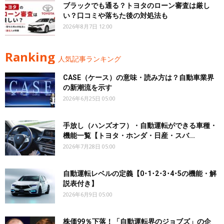
ブラックでも通る？トヨタのローン審査は厳し
い？口コミや落ちた後の対処法も
2026年8月7日 12:00
Ranking
人気記事ランキング
CASE（ケース）の意味・読み方は？自動車業界
の新潮流を示す
2026年6月25日 05:00
手放し（ハンズオフ）・自動運転ができる車種・
機能一覧【トヨタ・ホンダ・日産・スバ...
2026年7月28日 05:00
自動運転レベルの定義【0･1･2･3･4･5の機能・解
説表付き】
2026年6月9日 05:00
株価99％下落！「自動運転界のジョブズ」の企