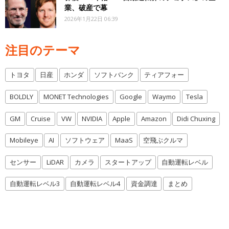
業、破産で幕
2026年1月22日 06:39
注目のテーマ
トヨタ
日産
ホンダ
ソフトバンク
ティアフォー
BOLDLY
MONET Technologies
Google
Waymo
Tesla
GM
Cruise
VW
NVIDIA
Apple
Amazon
Didi Chuxing
Mobileye
AI
ソフトウェア
MaaS
空飛ぶクルマ
センサー
LiDAR
カメラ
スタートアップ
自動運転レベル
自動運転レベル3
自動運転レベル4
資金調達
まとめ