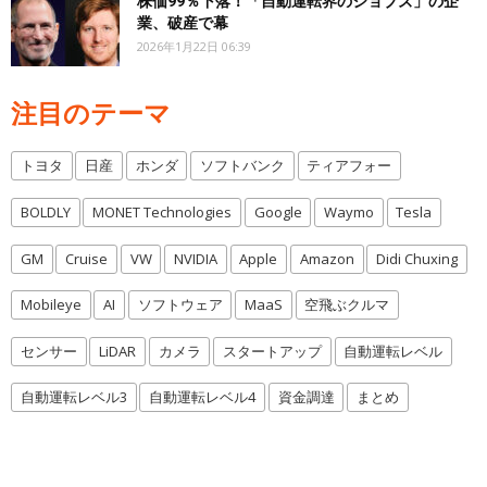
株価99％下落！「自動運転界のジョブズ」の企
業、破産で幕
2026年1月22日 06:39
注目のテーマ
トヨタ
日産
ホンダ
ソフトバンク
ティアフォー
BOLDLY
MONET Technologies
Google
Waymo
Tesla
GM
Cruise
VW
NVIDIA
Apple
Amazon
Didi Chuxing
Mobileye
AI
ソフトウェア
MaaS
空飛ぶクルマ
センサー
LiDAR
カメラ
スタートアップ
自動運転レベル
自動運転レベル3
自動運転レベル4
資金調達
まとめ