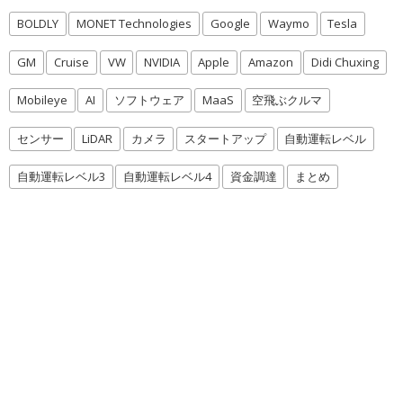
BOLDLY
MONET Technologies
Google
Waymo
Tesla
GM
Cruise
VW
NVIDIA
Apple
Amazon
Didi Chuxing
Mobileye
AI
ソフトウェア
MaaS
空飛ぶクルマ
センサー
LiDAR
カメラ
スタートアップ
自動運転レベル
自動運転レベル3
自動運転レベル4
資金調達
まとめ