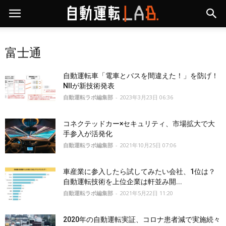
富士通
自動運転車「電車とバスを間違えた！」を防げ！
NIIが新技術発表
自動運転ラボ編集部
-
2023年3月23日 06:36
コネクテッドカー×セキュリティ、市場拡大で大
手参入が活発化
自動運転ラボ編集部
-
2021年10月25日 07:06
車産業に参入したら試してみたい会社、1位は？
自動運転技術を上位企業は軒並み開...
自動運転ラボ編集部
-
2021年5月22日 11:20
2020年の自動運転実証、コロナ患者減で実施続々