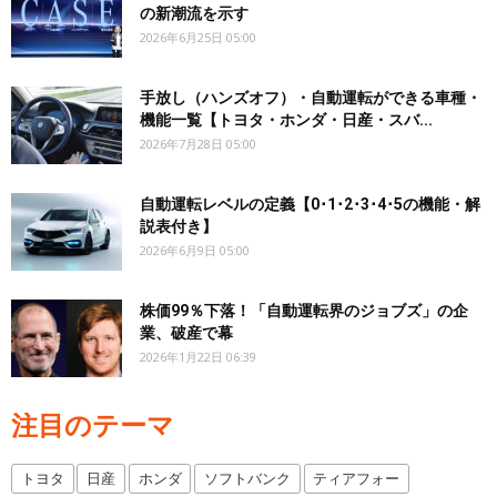
の新潮流を示す
2026年6月25日 05:00
手放し（ハンズオフ）・自動運転ができる車種・
機能一覧【トヨタ・ホンダ・日産・スバ...
2026年7月28日 05:00
自動運転レベルの定義【0･1･2･3･4･5の機能・解
説表付き】
2026年6月9日 05:00
株価99％下落！「自動運転界のジョブズ」の企
業、破産で幕
2026年1月22日 06:39
注目のテーマ
トヨタ
日産
ホンダ
ソフトバンク
ティアフォー