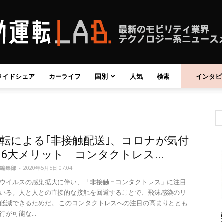
ライドシェア
カーライフ
国別
人気
検索
インタビ
自
転による｢非接触配送｣、コロナが気付
動
6大メリット コンタクトレス...
編集部
-
2020年5月5日 07:04
ウイルスの感染拡大に伴い、「非接触＝コンタクトレス」に注目
いる。人と人との直接的な接触を回避することで、飛沫感染のリ
低減できるためだ。 このコンタクトレスへの注目の高まりととも
運
が可能な...