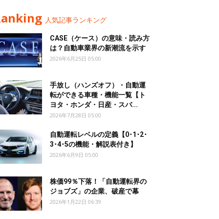
Ranking
人気記事ランキング
CASE（ケース）の意味・読み方
は？自動車業界の新潮流を示す
2026年6月25日 05:00
手放し（ハンズオフ）・自動運
転ができる車種・機能一覧【ト
ヨタ・ホンダ・日産・スバ...
2026年7月28日 05:00
自動運転レベルの定義【0･1･2･
3･4･5の機能・解説表付き】
2026年6月9日 05:00
株価99％下落！「自動運転界の
ジョブズ」の企業、破産で幕
2026年1月22日 06:39