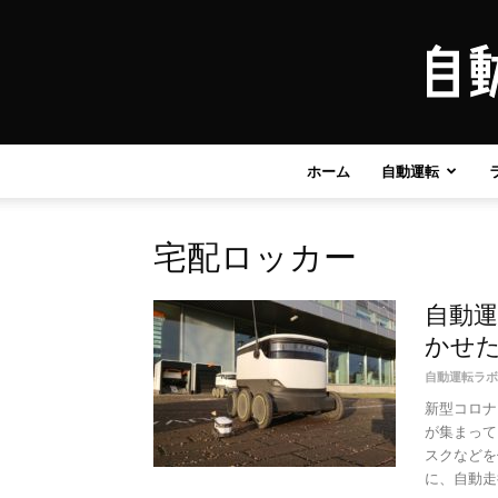
ホーム
自動運転
宅配ロッカー
自動運
かせた
自動運転ラボ
新型コロナ
が集まって
スクなどを
に、自動走行