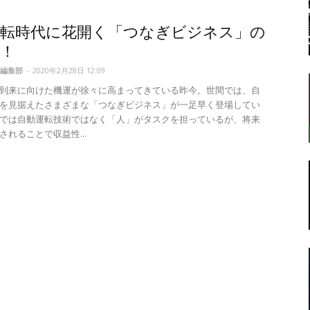
運転時代に花開く「つなぎビジネス」の
！
転
編集部
-
2020年2月28日 12:09
到来に向けた機運が徐々に高まってきている昨今。世間では、自
を見据えたさまざまな「つなぎビジネス」が一足早く登場してい
では自動運転技術ではなく「人」がタスクを担っているが、将来
されることで収益性...
ラ
ボ