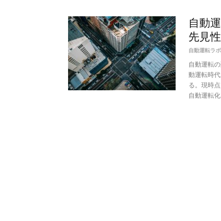
自動
先見性
自動運転ラボ
自動運転の
動運転時代
る。現時点
自動運転化