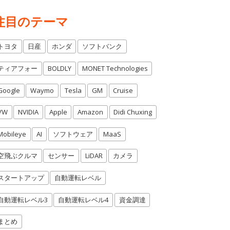
注目のテーマ
トヨタ
日産
ホンダ
ソフトバンク
ティアフォー
BOLDLY
MONET Technologies
Google
Waymo
Tesla
GM
Cruise
VW
NVIDIA
Apple
Amazon
Didi Chuxing
Mobileye
AI
ソフトウェア
MaaS
空飛ぶクルマ
センサー
LiDAR
カメラ
スタートアップ
自動運転レベル
自動運転レベル3
自動運転レベル4
資金調達
まとめ