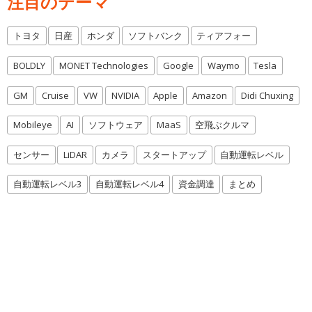
注目のテーマ
トヨタ
日産
ホンダ
ソフトバンク
ティアフォー
BOLDLY
MONET Technologies
Google
Waymo
Tesla
GM
Cruise
VW
NVIDIA
Apple
Amazon
Didi Chuxing
Mobileye
AI
ソフトウェア
MaaS
空飛ぶクルマ
センサー
LiDAR
カメラ
スタートアップ
自動運転レベル
自動運転レベル3
自動運転レベル4
資金調達
まとめ