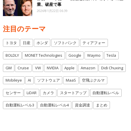
業、破産で幕
2026年1月22日 06:39
注目のテーマ
トヨタ
日産
ホンダ
ソフトバンク
ティアフォー
BOLDLY
MONET Technologies
Google
Waymo
Tesla
GM
Cruise
VW
NVIDIA
Apple
Amazon
Didi Chuxing
Mobileye
AI
ソフトウェア
MaaS
空飛ぶクルマ
センサー
LiDAR
カメラ
スタートアップ
自動運転レベル
自動運転レベル3
自動運転レベル4
資金調達
まとめ