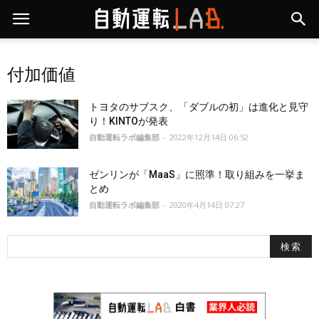
付加価値
トヨタのサブスク、「ダブルの初」は進化と見守
り！KINTOが発表
自動運転ラボ編集部
-
2022年12月14日 06:52
ゼンリンが「MaaS」に照準！取り組みを一挙ま
とめ
自動運転ラボ編集部
-
2020年4月14日 07:27