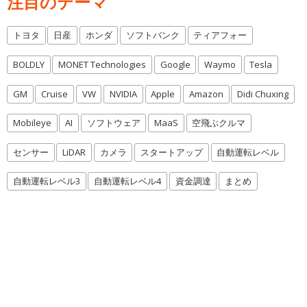
注目のテーマ
トヨタ
日産
ホンダ
ソフトバンク
ティアフォー
BOLDLY
MONET Technologies
Google
Waymo
Tesla
GM
Cruise
VW
NVIDIA
Apple
Amazon
Didi Chuxing
Mobileye
AI
ソフトウェア
MaaS
空飛ぶクルマ
センサー
LiDAR
カメラ
スタートアップ
自動運転レベル
自動運転レベル3
自動運転レベル4
資金調達
まとめ