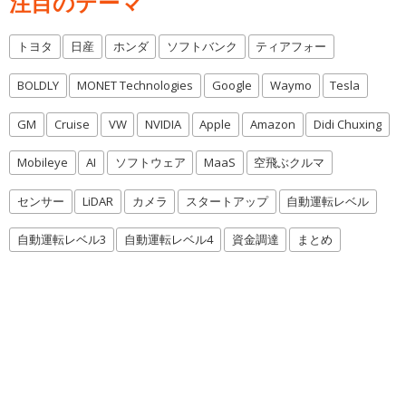
注目のテーマ
トヨタ
日産
ホンダ
ソフトバンク
ティアフォー
BOLDLY
MONET Technologies
Google
Waymo
Tesla
GM
Cruise
VW
NVIDIA
Apple
Amazon
Didi Chuxing
Mobileye
AI
ソフトウェア
MaaS
空飛ぶクルマ
センサー
LiDAR
カメラ
スタートアップ
自動運転レベル
自動運転レベル3
自動運転レベル4
資金調達
まとめ