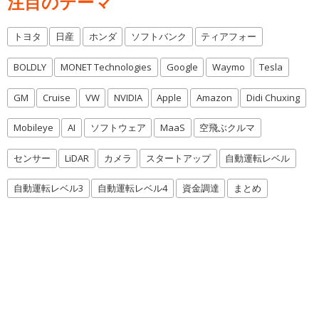
注目のテーマ
トヨタ
日産
ホンダ
ソフトバンク
ティアフォー
BOLDLY
MONET Technologies
Google
Waymo
Tesla
GM
Cruise
VW
NVIDIA
Apple
Amazon
Didi Chuxing
Mobileye
AI
ソフトウェア
MaaS
空飛ぶクルマ
センサー
LiDAR
カメラ
スタートアップ
自動運転レベル
自動運転レベル3
自動運転レベル4
資金調達
まとめ