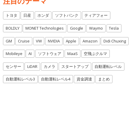
注目のテーマ
トヨタ
日産
ホンダ
ソフトバンク
ティアフォー
BOLDLY
MONET Technologies
Google
Waymo
Tesla
GM
Cruise
VW
NVIDIA
Apple
Amazon
Didi Chuxing
Mobileye
AI
ソフトウェア
MaaS
空飛ぶクルマ
センサー
LiDAR
カメラ
スタートアップ
自動運転レベル
自動運転レベル3
自動運転レベル4
資金調達
まとめ