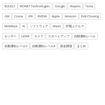
BOLDLY
MONET Technologies
Google
Waymo
Tesla
GM
Cruise
VW
NVIDIA
Apple
Amazon
Didi Chuxing
Mobileye
AI
ソフトウェア
MaaS
空飛ぶクルマ
センサー
LiDAR
カメラ
スタートアップ
自動運転レベル
自動運転レベル3
自動運転レベル4
資金調達
まとめ