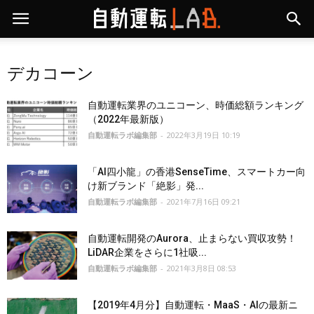
デカコーン
自動運転業界のユニコーン、時価総額ランキング
（2022年最新版）
自動運転ラボ編集部
-
2022年3月19日 10:19
「AI四小龍」の香港SenseTime、スマートカー向
け新ブランド「絶影」発...
自動運転ラボ編集部
-
2021年7月16日 09:21
自動運転開発のAurora、止まらない買収攻勢！
LiDAR企業をさらに1社吸...
自動運転ラボ編集部
-
2021年3月8日 08:53
【2019年4月分】自動運転・MaaS・AIの最新ニ