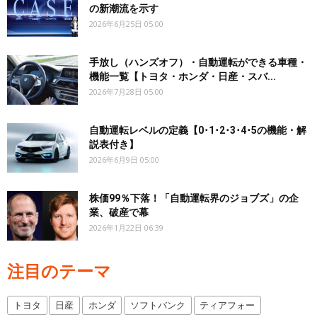
の新潮流を示す
2026年6月25日 05:00
手放し（ハンズオフ）・自動運転ができる車種・
機能一覧【トヨタ・ホンダ・日産・スバ...
2026年7月28日 05:00
自動運転レベルの定義【0･1･2･3･4･5の機能・解
説表付き】
2026年6月9日 05:00
株価99％下落！「自動運転界のジョブズ」の企
業、破産で幕
2026年1月22日 06:39
注目のテーマ
トヨタ
日産
ホンダ
ソフトバンク
ティアフォー