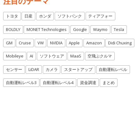
注目のテーマ
トヨタ
日産
ホンダ
ソフトバンク
ティアフォー
BOLDLY
MONET Technologies
Google
Waymo
Tesla
GM
Cruise
VW
NVIDIA
Apple
Amazon
Didi Chuxing
Mobileye
AI
ソフトウェア
MaaS
空飛ぶクルマ
センサー
LiDAR
カメラ
スタートアップ
自動運転レベル
自動運転レベル3
自動運転レベル4
資金調達
まとめ