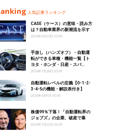
Ranking
人気記事ランキング
CASE（ケース）の意味・読み方
は？自動車業界の新潮流を示す
2026年6月25日 05:00
手放し（ハンズオフ）・自動運
転ができる車種・機能一覧【ト
ヨタ・ホンダ・日産・スバ...
2026年7月28日 05:00
自動運転レベルの定義【0･1･2･
3･4･5の機能・解説表付き】
2026年6月9日 05:00
株価99％下落！「自動運転界の
ジョブズ」の企業、破産で幕
2026年1月22日 06:39