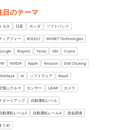
注目のテーマ
トヨタ
日産
ホンダ
ソフトバンク
ティアフォー
BOLDLY
MONET Technologies
Google
Waymo
Tesla
GM
Cruise
VW
NVIDIA
Apple
Amazon
Didi Chuxing
Mobileye
AI
ソフトウェア
MaaS
空飛ぶクルマ
センサー
LiDAR
カメラ
スタートアップ
自動運転レベル
自動運転レベル3
自動運転レベル4
資金調達
まとめ