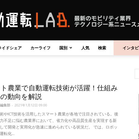
ライドシェア
カーライフ
国別
人気
検索
インタビ
自
ート農業で自動運転技術が活躍！仕組み
動
社の動向を解説
編集部
-
2021年1月12日 09:00
術やICT技術を活用したスマート農業が各地で注目されている。後
力不足に悩む農業界において、省力化や高品質生産を実現する新
して開発と実用化が急速に進められている状況だ。 では、ロボッ
運
転化...