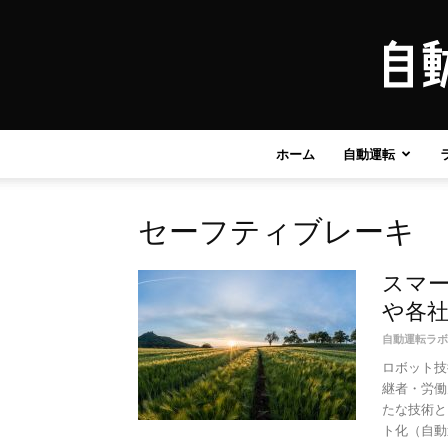
ホーム
自動運転
セーフティブレーキ
スマ
や各
自動運転ラボ
ロボット技
継者・労働
たな技術と
ト化（自動運