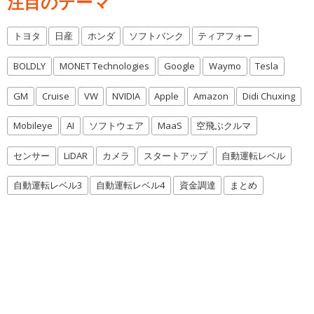
注目のテーマ
トヨタ
日産
ホンダ
ソフトバンク
ティアフォー
BOLDLY
MONET Technologies
Google
Waymo
Tesla
GM
Cruise
VW
NVIDIA
Apple
Amazon
Didi Chuxing
Mobileye
AI
ソフトウェア
MaaS
空飛ぶクルマ
センサー
LiDAR
カメラ
スタートアップ
自動運転レベル
自動運転レベル3
自動運転レベル4
資金調達
まとめ