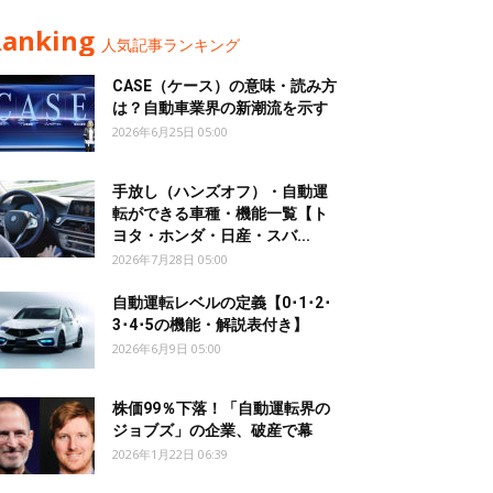
Ranking
人気記事ランキング
CASE（ケース）の意味・読み方
は？自動車業界の新潮流を示す
2026年6月25日 05:00
手放し（ハンズオフ）・自動運
転ができる車種・機能一覧【ト
ヨタ・ホンダ・日産・スバ...
2026年7月28日 05:00
自動運転レベルの定義【0･1･2･
3･4･5の機能・解説表付き】
2026年6月9日 05:00
株価99％下落！「自動運転界の
ジョブズ」の企業、破産で幕
2026年1月22日 06:39