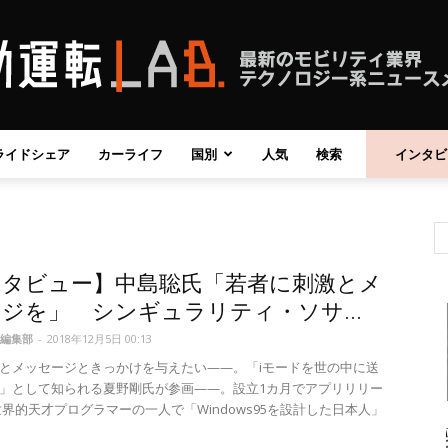
ライドシェア
カーライフ
国別
人気
検索
インタビ
自
ンタビュー】中島聡氏「若者に刺激とメ
動
ジを」 シンギュラリティ・ソサ...
編集部
-
2018年12月5日 00:13
とメッセージときっかけを与えたい——。「iモードを世の中に送
」として知られる夏野剛氏が参画——。設立1カ月でアプリリリー
世界的天才プログラマーの一人で「Windows95を設計した日本人」
運