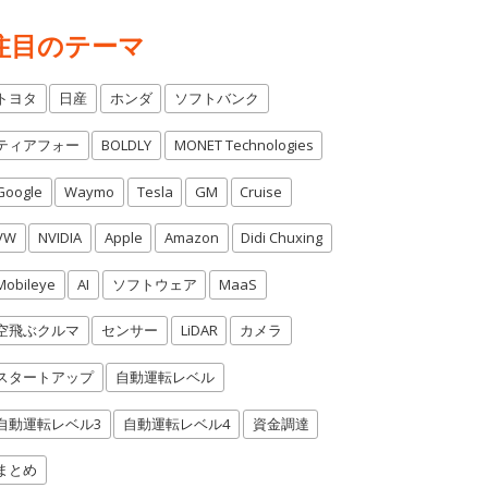
注目のテーマ
トヨタ
日産
ホンダ
ソフトバンク
ティアフォー
BOLDLY
MONET Technologies
Google
Waymo
Tesla
GM
Cruise
VW
NVIDIA
Apple
Amazon
Didi Chuxing
Mobileye
AI
ソフトウェア
MaaS
空飛ぶクルマ
センサー
LiDAR
カメラ
スタートアップ
自動運転レベル
自動運転レベル3
自動運転レベル4
資金調達
まとめ