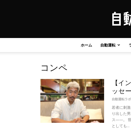
ホーム
自動運転
コンペ
【イ
ッセー
自動運転ラボ
若者に刺激
り出した男
ス——。 
としても...