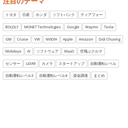
注目のテーマ
トヨタ
日産
ホンダ
ソフトバンク
ティアフォー
BOLDLY
MONET Technologies
Google
Waymo
Tesla
GM
Cruise
VW
NVIDIA
Apple
Amazon
Didi Chuxing
Mobileye
AI
ソフトウェア
MaaS
空飛ぶクルマ
センサー
LiDAR
カメラ
スタートアップ
自動運転レベル
自動運転レベル3
自動運転レベル4
資金調達
まとめ