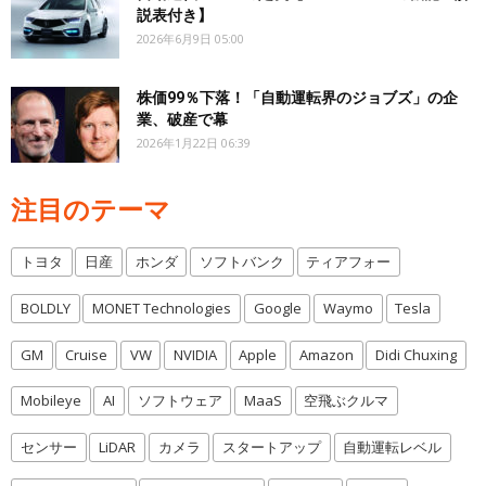
説表付き】
2026年6月9日 05:00
株価99％下落！「自動運転界のジョブズ」の企
業、破産で幕
2026年1月22日 06:39
注目のテーマ
トヨタ
日産
ホンダ
ソフトバンク
ティアフォー
BOLDLY
MONET Technologies
Google
Waymo
Tesla
GM
Cruise
VW
NVIDIA
Apple
Amazon
Didi Chuxing
Mobileye
AI
ソフトウェア
MaaS
空飛ぶクルマ
センサー
LiDAR
カメラ
スタートアップ
自動運転レベル