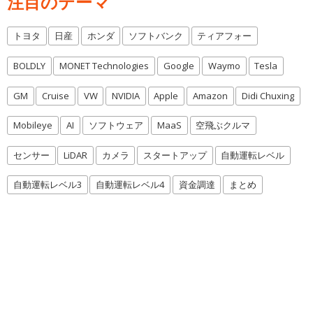
注目のテーマ
トヨタ
日産
ホンダ
ソフトバンク
ティアフォー
BOLDLY
MONET Technologies
Google
Waymo
Tesla
GM
Cruise
VW
NVIDIA
Apple
Amazon
Didi Chuxing
Mobileye
AI
ソフトウェア
MaaS
空飛ぶクルマ
センサー
LiDAR
カメラ
スタートアップ
自動運転レベル
自動運転レベル3
自動運転レベル4
資金調達
まとめ