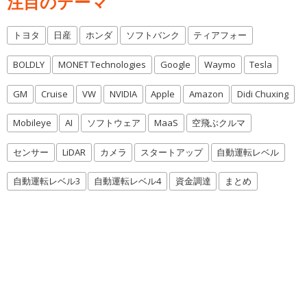
注目のテーマ
トヨタ
日産
ホンダ
ソフトバンク
ティアフォー
BOLDLY
MONET Technologies
Google
Waymo
Tesla
GM
Cruise
VW
NVIDIA
Apple
Amazon
Didi Chuxing
Mobileye
AI
ソフトウェア
MaaS
空飛ぶクルマ
センサー
LiDAR
カメラ
スタートアップ
自動運転レベル
自動運転レベル3
自動運転レベル4
資金調達
まとめ