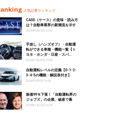
Ranking
人気記事ランキング
CASE（ケース）の意味・読み方
は？自動車業界の新潮流を示す
2026年6月25日 05:00
手放し（ハンズオフ）・自動運
転ができる車種・機能一覧【ト
ヨタ・ホンダ・日産・スバ...
2026年7月28日 05:00
自動運転レベルの定義【0･1･2･
3･4･5の機能・解説表付き】
2026年6月9日 05:00
株価99％下落！「自動運転界の
ジョブズ」の企業、破産で幕
2026年1月22日 06:39