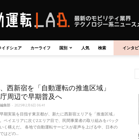
ライドシェア
カーライフ
国別
人気
検索
インタビ
自
都、西新宿を「自動運転の推進区域」
動
都庁周辺で早期普及へ
編集部
-
2025年2月6日 06:41
早期実装を目指す東京都が、新たに西新宿エリアを「推進区域」
。ベイエリアに次ぐ2エリア目で、民間事業者の取り組みをバック
いく構えだ。 各地で自動運転サービスが産声を上げる中、日本の
運
はどの...