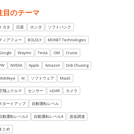
注目のテーマ
トヨタ
日産
ホンダ
ソフトバンク
ティアフォー
BOLDLY
MONET Technologies
Google
Waymo
Tesla
GM
Cruise
VW
NVIDIA
Apple
Amazon
Didi Chuxing
Mobileye
AI
ソフトウェア
MaaS
空飛ぶクルマ
センサー
LiDAR
カメラ
スタートアップ
自動運転レベル
自動運転レベル3
自動運転レベル4
資金調達
まとめ