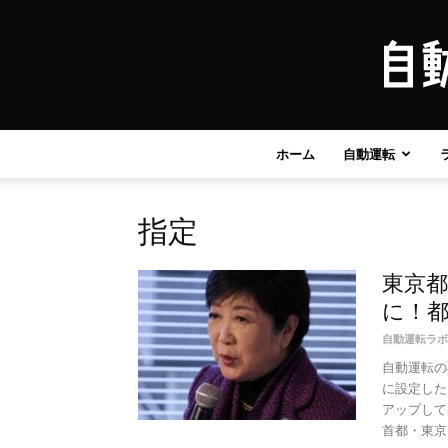
ホーム
自動運転
指定
東京
に！
自動運転ラボ
自動運転の
に設定した
アップして
首都・東京で