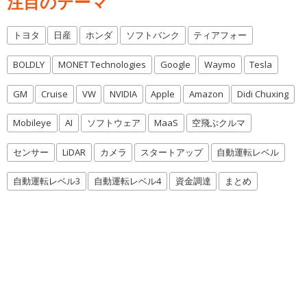
注目のテーマ
トヨタ
日産
ホンダ
ソフトバンク
ティアフォー
BOLDLY
MONET Technologies
Google
Waymo
Tesla
GM
Cruise
VW
NVIDIA
Apple
Amazon
Didi Chuxing
Mobileye
AI
ソフトウェア
MaaS
空飛ぶクルマ
センサー
LiDAR
カメラ
スタートアップ
自動運転レベル
自動運転レベル3
自動運転レベル4
資金調達
まとめ