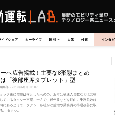
ライドシェア
カーライフ
国別
人気
検索
インタビ
自
シーへ広告掲載！主要な8形態まとめ
動
ツは「後部座席タブレット」型
編集部
-
2019年6月1日 09:07
ョック後に需要は落としたものの、近年は輸送人員数などほぼ横
しているタクシー市場。一方で、低年収などを理由に乗務員数は
向にあるようで、タクシー各社が収益増や乗務員の待遇改善に取
運
。 タクシ...