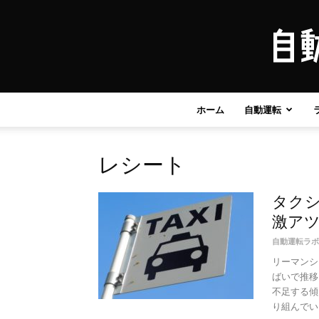
ホーム
自動運転
レシート
タク
激ア
自動運転ラボ
リーマンシ
ばいで推移
不足する傾
り組んでいる