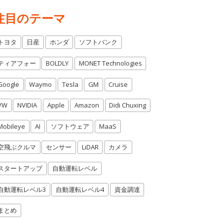
注目のテーマ
トヨタ
日産
ホンダ
ソフトバンク
ティアフォー
BOLDLY
MONET Technologies
Google
Waymo
Tesla
GM
Cruise
VW
NVIDIA
Apple
Amazon
Didi Chuxing
Mobileye
AI
ソフトウェア
MaaS
空飛ぶクルマ
センサー
LiDAR
カメラ
スタートアップ
自動運転レベル
自動運転レベル3
自動運転レベル4
資金調達
まとめ