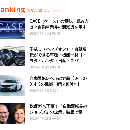
Ranking
人気記事ランキング
CASE（ケース）の意味・読み方
は？自動車業界の新潮流を示す
2026年6月25日 05:00
手放し（ハンズオフ）・自動運
転ができる車種・機能一覧【ト
ヨタ・ホンダ・日産・スバ...
2026年7月28日 05:00
自動運転レベルの定義【0･1･2･
3･4･5の機能・解説表付き】
2026年6月9日 05:00
株価99％下落！「自動運転界の
ジョブズ」の企業、破産で幕
2026年1月22日 06:39