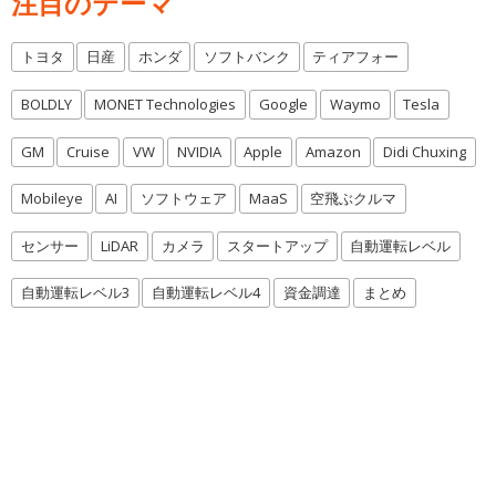
注目のテーマ
トヨタ
日産
ホンダ
ソフトバンク
ティアフォー
BOLDLY
MONET Technologies
Google
Waymo
Tesla
GM
Cruise
VW
NVIDIA
Apple
Amazon
Didi Chuxing
Mobileye
AI
ソフトウェア
MaaS
空飛ぶクルマ
センサー
LiDAR
カメラ
スタートアップ
自動運転レベル
自動運転レベル3
自動運転レベル4
資金調達
まとめ