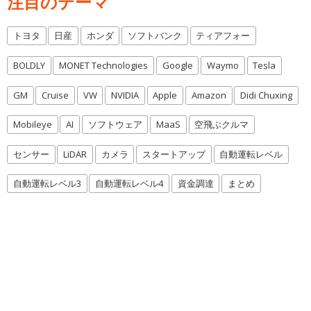
注目のテーマ
トヨタ
日産
ホンダ
ソフトバンク
ティアフォー
BOLDLY
MONET Technologies
Google
Waymo
Tesla
GM
Cruise
VW
NVIDIA
Apple
Amazon
Didi Chuxing
Mobileye
AI
ソフトウェア
MaaS
空飛ぶクルマ
センサー
LiDAR
カメラ
スタートアップ
自動運転レベル
自動運転レベル3
自動運転レベル4
資金調達
まとめ