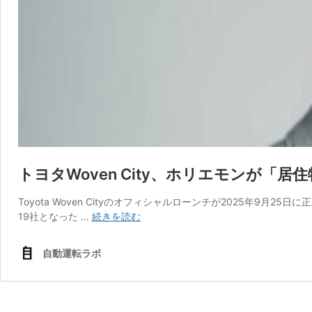
トヨタWoven City、ホリエモンが「居
Toyota Woven Cityのオフィシャルローンチが2025
ト
19社となった …
続きを読む
ヨ
タ
自動運転ラボ
Woven
City、
ホ
リ